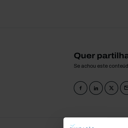
Quer partilh
Se achou este conteúdo