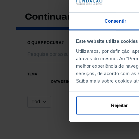
Continuar a pesquisar
Consentir
Este website utiliza cookies
O QUE PROCURA?
Utilizamos, por definição, a
através do mesmo. Ao "Permit
melhor experiência de naveg
serviços, de acordo com as s
TEMA
Saiba mais sobre cookies at
DATA DE INÍCIO
Rejeitar