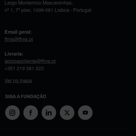
Largo Monterroio Mascarenhas,
nº 1, 7º piso, 1099-081 Lisboa - Portugal
Email geral:
ffms@ffms.pt
Livraria:
apoioaocliente@ffms.pt
+351
219 381 223
Ver no mapa
SIGA A FUNDAÇÃO