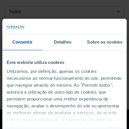
DATA DE INÍCIO
DATA DE FIM
Consentir
Detalhes
Sobre os cookies
ORDENAR POR
Este website utiliza cookies
Utilizamos, por definição, apenas os cookies
necessários ao normal funcionamento do site, permitindo
que navegue através do mesmo. Ao "Permitir todos",
autoriza a utilização de outro tipo de cookies, que
permitem proporcionar uma melhor experiência de
navegação, avaliar o desempenho do site ou apresentar
as melhores ofertas de produtos e serviços, de acordo
com as suas preferências. Se pretender escolher os
tipos de cookies, clique em "Personalizar". Saiba mais