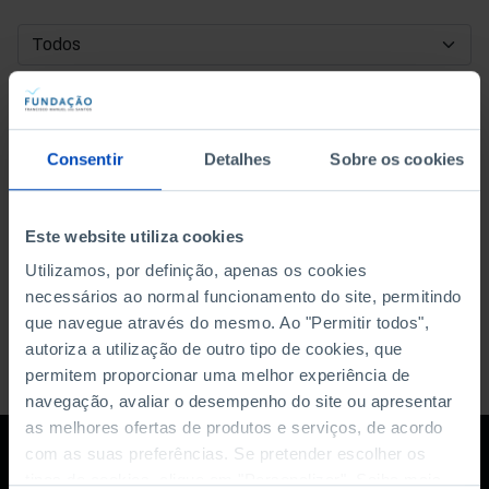
DATA DE INÍCIO
DATA DE FIM
Consentir
Detalhes
Sobre os cookies
ORDENAR POR
Este website utiliza cookies
Utilizamos, por definição, apenas os cookies
necessários ao normal funcionamento do site, permitindo
que navegue através do mesmo. Ao "Permitir todos",
autoriza a utilização de outro tipo de cookies, que
permitem proporcionar uma melhor experiência de
navegação, avaliar o desempenho do site ou apresentar
as melhores ofertas de produtos e serviços, de acordo
com as suas preferências. Se pretender escolher os
tipos de cookies, clique em "Personalizar". Saiba mais