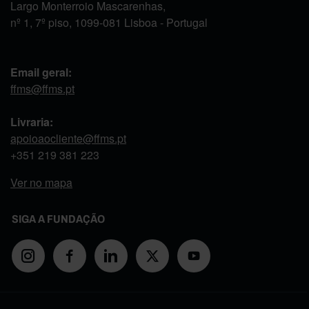
Largo Monterroio Mascarenhas,
nº 1, 7º piso, 1099-081 Lisboa - Portugal
Email geral:
ffms@ffms.pt
Livraria:
apoioaocliente@ffms.pt
+351
219 381 223
Ver no mapa
SIGA A FUNDAÇÃO