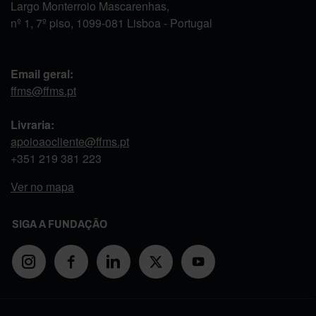
Largo Monterroio Mascarenhas,
nº 1, 7º piso, 1099-081 Lisboa - Portugal
Email geral:
ffms@ffms.pt
Livraria:
apoioaocliente@ffms.pt
+351
219 381 223
Ver no mapa
SIGA A FUNDAÇÃO