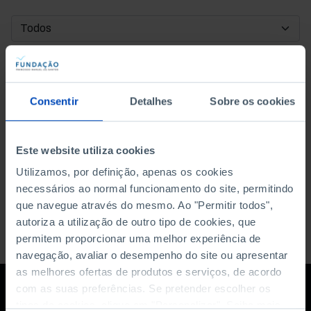
DATA DE INÍCIO
DATA DE FIM
Consentir
Detalhes
Sobre os cookies
ORDENAR POR
Este website utiliza cookies
Utilizamos, por definição, apenas os cookies
necessários ao normal funcionamento do site, permitindo
que navegue através do mesmo. Ao "Permitir todos",
autoriza a utilização de outro tipo de cookies, que
permitem proporcionar uma melhor experiência de
navegação, avaliar o desempenho do site ou apresentar
as melhores ofertas de produtos e serviços, de acordo
com as suas preferências. Se pretender escolher os
tipos de cookies, clique em "Personalizar". Saiba mais