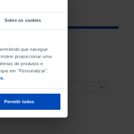
Sobre os cookies
 permitindo que navegue
permitem proporcionar uma
fertas de produtos e
ique em "Personalizar".
es
.
ORDENAR POR
Permitir todos