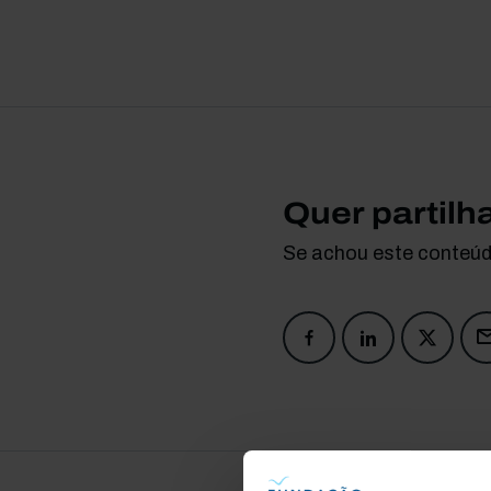
Quer partilh
Se achou este conteúdo