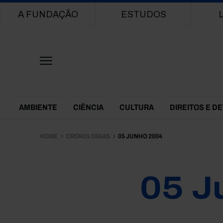
Main navigation
A FUNDAÇÃO
ESTUDOS
Themes Menu
AMBIENTE
CIÊNCIA
CULTURA
DIREITOS E D
HOME
CRONOLOGIAS
05 JUNHO 2004
05 J