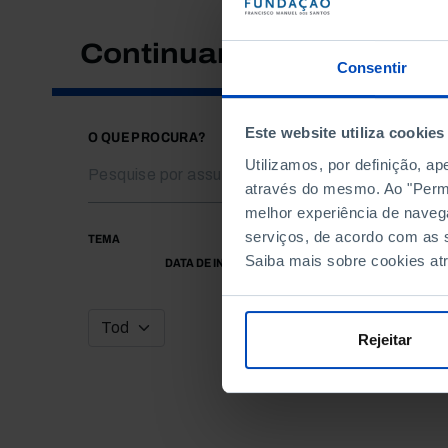
Continuar a pesquisar
Consentir
Este website utiliza cookies
O QUE PROCURA?
Utilizamos, por definição, a
através do mesmo. Ao "Permit
melhor experiência de naveg
serviços, de acordo com as s
TEMA
Saiba mais sobre cookies at
DATA DE INÍCIO
Rejeitar