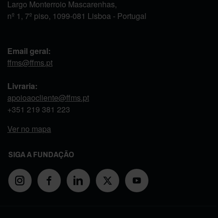
Largo Monterroio Mascarenhas,
nº 1, 7º piso, 1099-081 Lisboa - Portugal
Email geral:
ffms@ffms.pt
Livraria:
apoioaocliente@ffms.pt
+351
219 381 223
Ver no mapa
SIGA A FUNDAÇÃO