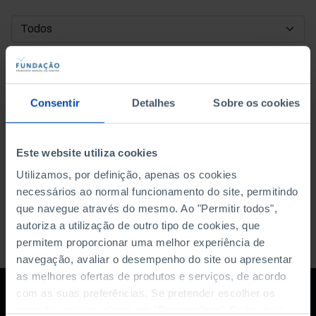
DATA DE INÍCIO
DATA DE FIM
Consentir
Detalhes
Sobre os cookies
ORDENAR POR
Este website utiliza cookies
Utilizamos, por definição, apenas os cookies
necessários ao normal funcionamento do site, permitindo
que navegue através do mesmo. Ao "Permitir todos",
autoriza a utilização de outro tipo de cookies, que
permitem proporcionar uma melhor experiência de
navegação, avaliar o desempenho do site ou apresentar
as melhores ofertas de produtos e serviços, de acordo
com as suas preferências. Se pretender escolher os
tipos de cookies, clique em "Personalizar". Saiba mais