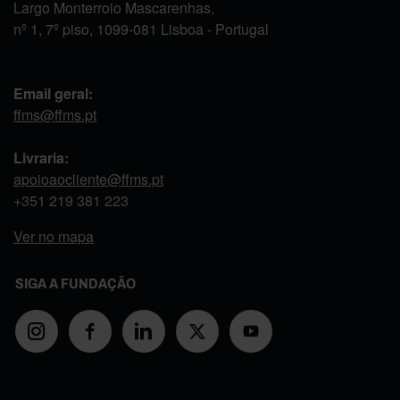
Largo Monterroio Mascarenhas,
nº 1, 7º piso, 1099-081 Lisboa - Portugal
Email geral:
ffms@ffms.pt
Livraria:
apoioaocliente@ffms.pt
+351
219 381 223
Ver no mapa
SIGA A FUNDAÇÃO