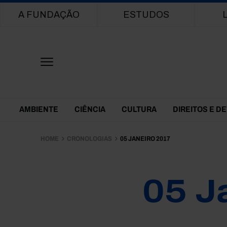
Main navigation
A FUNDAÇÃO
ESTUDOS
Themes Menu
AMBIENTE
CIÊNCIA
CULTURA
DIREITOS E D
HOME
CRONOLOGIAS
05 JANEIRO 2017
05 J