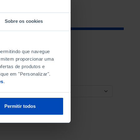
Sobre os cookies
 permitindo que navegue
permitem proporcionar uma
fertas de produtos e
ique em "Personalizar".
es
.
ORDENAR POR
Permitir todos