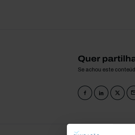
Quer partilh
Se achou este conteúdo