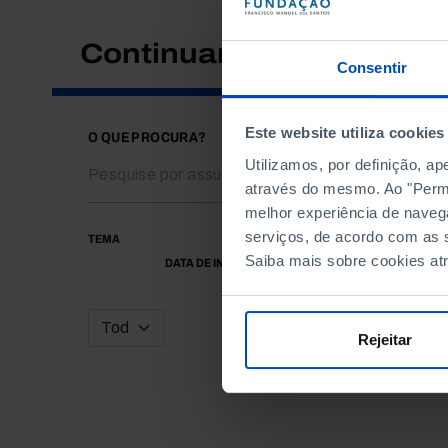
Continuar a pesquisar
Consentir
Este website utiliza cookies
O QUE PROCURA?
Utilizamos, por definição, a
através do mesmo. Ao "Permit
melhor experiência de naveg
serviços, de acordo com as s
TEMA
Saiba mais sobre cookies at
DATA DE INÍCIO
Rejeitar