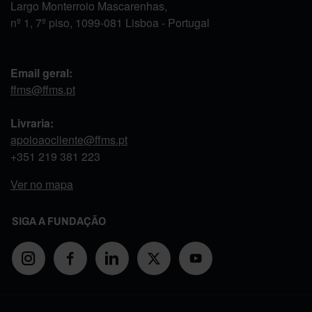
Largo Monterroio Mascarenhas,
nº 1, 7º piso, 1099-081 Lisboa - Portugal
Email geral:
ffms@ffms.pt
Livraria:
apoioaocliente@ffms.pt
+351
219 381 223
Ver no mapa
SIGA A FUNDAÇÃO