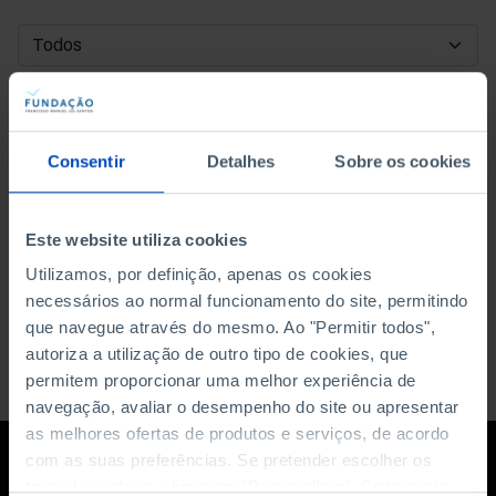
DATA DE INÍCIO
DATA DE FIM
Consentir
Detalhes
Sobre os cookies
ORDENAR POR
Este website utiliza cookies
Utilizamos, por definição, apenas os cookies
necessários ao normal funcionamento do site, permitindo
que navegue através do mesmo. Ao "Permitir todos",
autoriza a utilização de outro tipo de cookies, que
permitem proporcionar uma melhor experiência de
navegação, avaliar o desempenho do site ou apresentar
as melhores ofertas de produtos e serviços, de acordo
com as suas preferências. Se pretender escolher os
tipos de cookies, clique em "Personalizar". Saiba mais