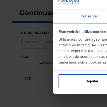
Continuar a pesquisar
Consentir
Este website utiliza cookies
O QUE PROCURA?
Utilizamos, por definição, a
através do mesmo. Ao "Permit
melhor experiência de naveg
serviços, de acordo com as s
TEMA
Saiba mais sobre cookies at
DATA DE INÍCIO
Rejeitar