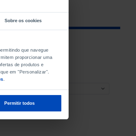
Sobre os cookies
 permitindo que navegue
permitem proporcionar uma
fertas de produtos e
ique em "Personalizar".
es
.
ORDENAR POR
Permitir todos