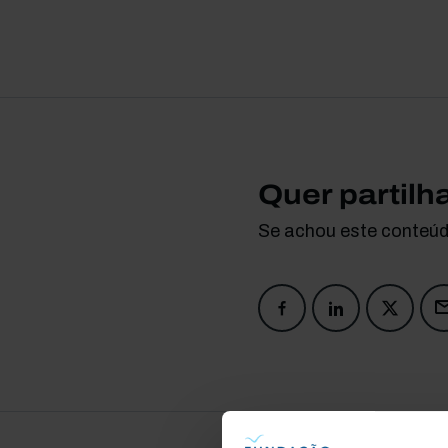
Quer partilh
Se achou este conteúdo