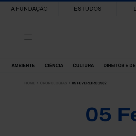
Main navigation
A FUNDAÇÃO
ESTUDOS
Themes Menu
AMBIENTE
CIÊNCIA
CULTURA
DIREITOS E D
HOME
CRONOLOGIAS
05 FEVEREIRO 1982
05 F