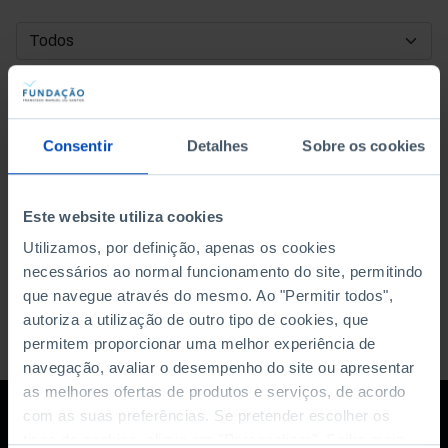
DATA DE INÍCIO
DATA DE FIM
Consentir
Detalhes
Sobre os cookies
ORDENAR POR
Este website utiliza cookies
Utilizamos, por definição, apenas os cookies
necessários ao normal funcionamento do site, permitindo
que navegue através do mesmo. Ao "Permitir todos",
autoriza a utilização de outro tipo de cookies, que
permitem proporcionar uma melhor experiência de
navegação, avaliar o desempenho do site ou apresentar
as melhores ofertas de produtos e serviços, de acordo
com as suas preferências. Se pretender escolher os
tipos de cookies, clique em "Personalizar". Saiba mais