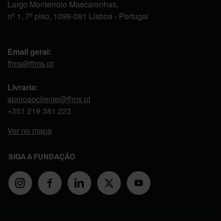
Largo Monterroio Mascarenhas,
nº 1, 7º piso, 1099-081 Lisboa - Portugal
Email geral:
ffms@ffms.pt
Livraria:
apoioaocliente@ffms.pt
+351
219 381 223
Ver no mapa
SIGA A FUNDAÇÃO