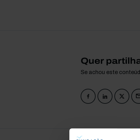
Quer partilh
Se achou este conteúdo