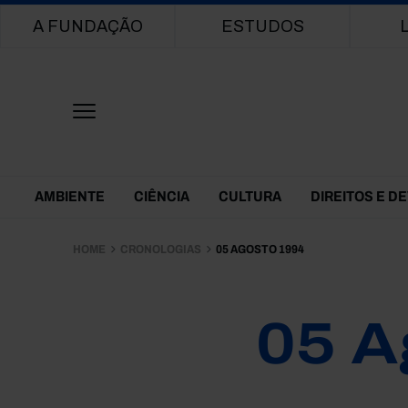
Main navigation
A FUNDAÇÃO
ESTUDOS
Themes Menu
AMBIENTE
CIÊNCIA
CULTURA
DIREITOS E D
HOME
CRONOLOGIAS
05 AGOSTO 1994
05 A