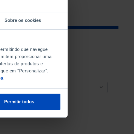
Sobre os cookies
 permitindo que navegue
permitem proporcionar uma
fertas de produtos e
ique em "Personalizar".
es
.
ORDENAR POR
Permitir todos