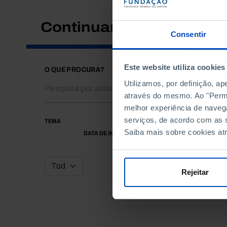
Continuar a pesquisar
Consentir
Este website utiliza cookies
O QUE PROCURA?
Utilizamos, por definição, a
através do mesmo. Ao "Permit
melhor experiência de naveg
serviços, de acordo com as s
TEMA
Saiba mais sobre cookies at
DATA DE INÍCIO
Rejeitar