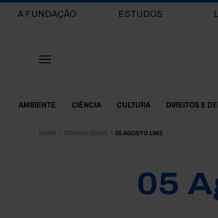
Main navigation
A FUNDAÇÃO
ESTUDOS
Themes Menu
AMBIENTE
CIÊNCIA
CULTURA
DIREITOS E D
HOME
CRONOLOGIAS
05 AGOSTO 1963
05 A