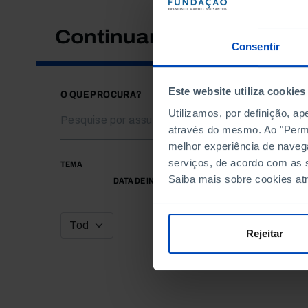
Continuar a pesquisar
Consentir
Este website utiliza cookies
O QUE PROCURA?
Utilizamos, por definição, a
através do mesmo. Ao "Permit
melhor experiência de naveg
serviços, de acordo com as s
TEMA
Saiba mais sobre cookies at
DATA DE INÍCIO
Rejeitar