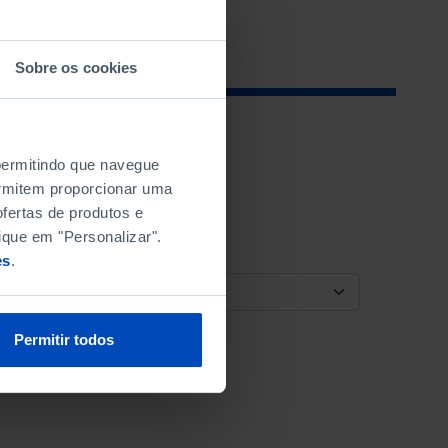
Sobre os cookies
 permitindo que navegue
permitem proporcionar uma
fertas de produtos e
ique em "Personalizar".
es
.
ORDENAR POR
Permitir todos