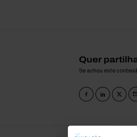
Quer partilh
Se achou este conteúdo