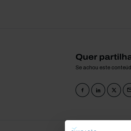
Quer partilh
Se achou este conteúdo