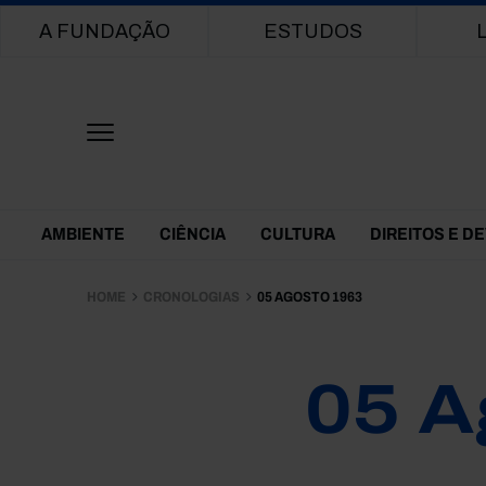
Main navigation
A FUNDAÇÃO
ESTUDOS
Themes Menu
AMBIENTE
CIÊNCIA
CULTURA
DIREITOS E D
HOME
CRONOLOGIAS
05 AGOSTO 1963
05 A