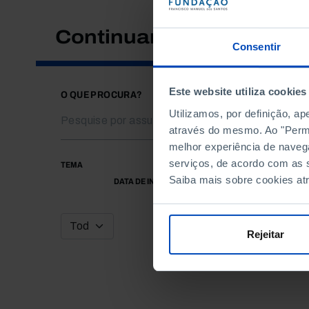
Continuar a pesquisar
Consentir
Este website utiliza cookies
O QUE PROCURA?
Utilizamos, por definição, a
através do mesmo. Ao "Permit
melhor experiência de naveg
serviços, de acordo com as s
TEMA
Saiba mais sobre cookies at
DATA DE INÍCIO
Rejeitar