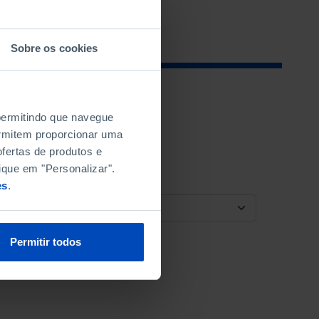
Sobre os cookies
 permitindo que navegue
permitem proporcionar uma
fertas de produtos e
ique em "Personalizar".
es
.
ORDENAR POR
Permitir todos