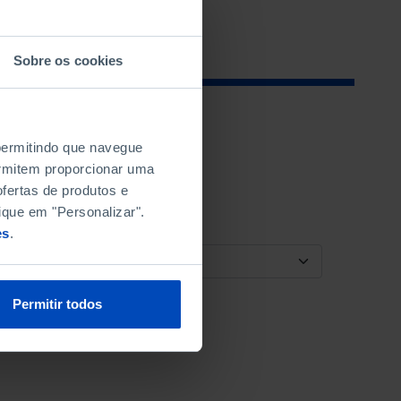
Sobre os cookies
 permitindo que navegue
permitem proporcionar uma
fertas de produtos e
ique em "Personalizar".
es
.
ORDENAR POR
Permitir todos