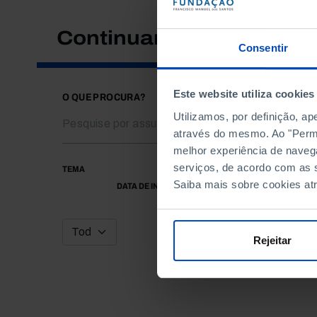
Continuar a pesquisar
Consentir
Este website utiliza cookies
O QUE PROCURA?
Utilizamos, por definição, a
através do mesmo. Ao "Permit
melhor experiência de naveg
serviços, de acordo com as s
TEMA
Saiba mais sobre cookies at
DATA DE INÍCIO
Rejeitar