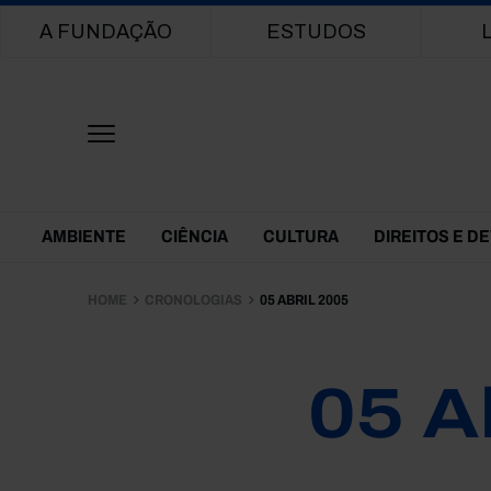
Main navigation
A FUNDAÇÃO
ESTUDOS
Themes Menu
AMBIENTE
CIÊNCIA
CULTURA
DIREITOS E D
HOME
CRONOLOGIAS
05 ABRIL 2005
05 A