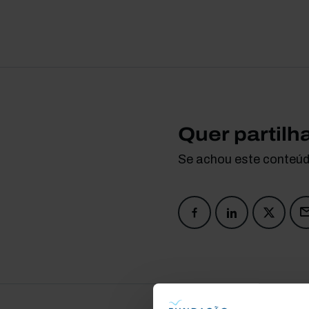
Quer partilh
Se achou este conteúdo