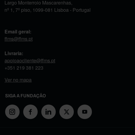
Largo Monterroio Mascarenhas,
nº 1, 7º piso, 1099-081 Lisboa - Portugal
Email geral:
ffms@ffms.pt
Livraria:
apoioaocliente@ffms.pt
+351
219 381 223
Ver no mapa
SIGA A FUNDAÇÃO