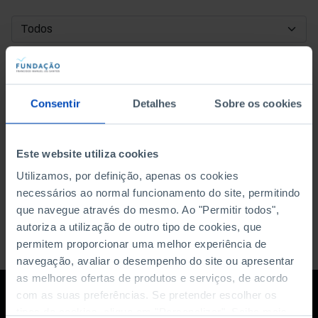
DATA DE INÍCIO
DATA DE FIM
Consentir
Detalhes
Sobre os cookies
ORDENAR POR
Este website utiliza cookies
Utilizamos, por definição, apenas os cookies
necessários ao normal funcionamento do site, permitindo
que navegue através do mesmo. Ao "Permitir todos",
autoriza a utilização de outro tipo de cookies, que
permitem proporcionar uma melhor experiência de
navegação, avaliar o desempenho do site ou apresentar
as melhores ofertas de produtos e serviços, de acordo
com as suas preferências. Se pretender escolher os
tipos de cookies, clique em "Personalizar". Saiba mais