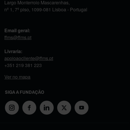
Largo Monterroio Mascarenhas,
nº 1, 7º piso, 1099-081 Lisboa - Portugal
Email geral:
ffms@ffms.pt
Livraria:
apoioaocliente@ffms.pt
+351
219 381 223
Ver no mapa
SIGA A FUNDAÇÃO