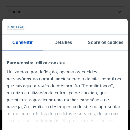
DATA DE INÍCIO
DATA DE FIM
Consentir
Detalhes
Sobre os cookies
ORDENAR POR
Este website utiliza cookies
Utilizamos, por definição, apenas os cookies
necessários ao normal funcionamento do site, permitindo
que navegue através do mesmo. Ao "Permitir todos",
autoriza a utilização de outro tipo de cookies, que
permitem proporcionar uma melhor experiência de
navegação, avaliar o desempenho do site ou apresentar
as melhores ofertas de produtos e serviços, de acordo
com as suas preferências. Se pretender escolher os
tipos de cookies, clique em "Personalizar". Saiba mais