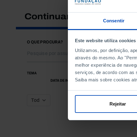
Continuar a pesquisar
Consentir
Este website utiliza cookies
O QUE PROCURA?
Utilizamos, por definição, a
através do mesmo. Ao "Permit
melhor experiência de naveg
serviços, de acordo com as s
TEMA
Saiba mais sobre cookies at
DATA DE INÍCIO
Rejeitar