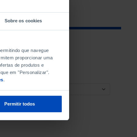
Sobre os cookies
 permitindo que navegue
permitem proporcionar uma
fertas de produtos e
ique em "Personalizar".
es
.
ORDENAR POR
Permitir todos