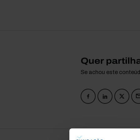
Quer partilh
Se achou este conteúdo