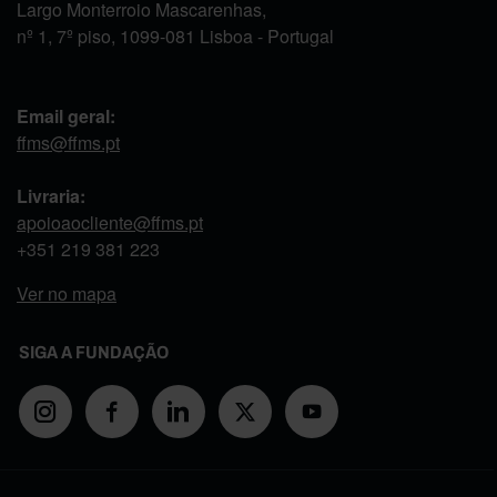
Largo Monterroio Mascarenhas,
nº 1, 7º piso, 1099-081 Lisboa - Portugal
Email geral:
ffms@ffms.pt
Livraria:
apoioaocliente@ffms.pt
+351
219 381 223
Ver no mapa
SIGA A FUNDAÇÃO