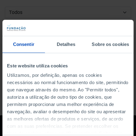
DATA DE INÍCIO
DATA DE FIM
Consentir
Detalhes
Sobre os cookies
ORDENAR POR
Este website utiliza cookies
Utilizamos, por definição, apenas os cookies
necessários ao normal funcionamento do site, permitindo
que navegue através do mesmo. Ao "Permitir todos",
autoriza a utilização de outro tipo de cookies, que
permitem proporcionar uma melhor experiência de
navegação, avaliar o desempenho do site ou apresentar
as melhores ofertas de produtos e serviços, de acordo
com as suas preferências. Se pretender escolher os
tipos de cookies, clique em "Personalizar". Saiba mais