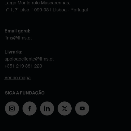
Largo Monterroio Mascarenhas,
nº 1, 7º piso, 1099-081 Lisboa - Portugal
Email geral:
ffms@ffms.pt
Livraria:
apoioaocliente@ffms.pt
+351
219 381 223
Ver no mapa
SIGA A FUNDAÇÃO