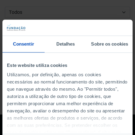
DATA DE INÍCIO
DATA DE FIM
Consentir
Detalhes
Sobre os cookies
ORDENAR POR
Este website utiliza cookies
Utilizamos, por definição, apenas os cookies
necessários ao normal funcionamento do site, permitindo
que navegue através do mesmo. Ao "Permitir todos",
autoriza a utilização de outro tipo de cookies, que
permitem proporcionar uma melhor experiência de
navegação, avaliar o desempenho do site ou apresentar
as melhores ofertas de produtos e serviços, de acordo
com as suas preferências. Se pretender escolher os
tipos de cookies, clique em "Personalizar". Saiba mais