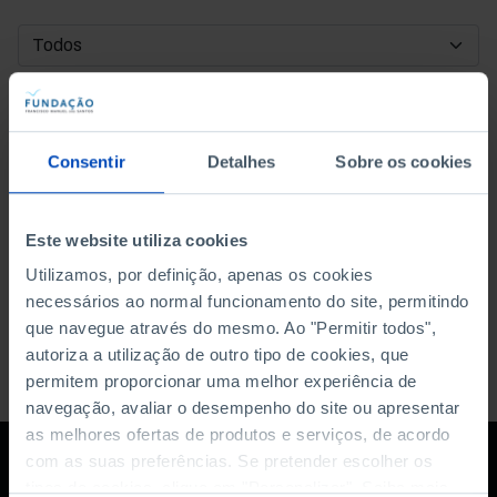
DATA DE INÍCIO
DATA DE FIM
Consentir
Detalhes
Sobre os cookies
ORDENAR POR
Este website utiliza cookies
Utilizamos, por definição, apenas os cookies
necessários ao normal funcionamento do site, permitindo
que navegue através do mesmo. Ao "Permitir todos",
autoriza a utilização de outro tipo de cookies, que
permitem proporcionar uma melhor experiência de
navegação, avaliar o desempenho do site ou apresentar
as melhores ofertas de produtos e serviços, de acordo
com as suas preferências. Se pretender escolher os
tipos de cookies, clique em "Personalizar". Saiba mais