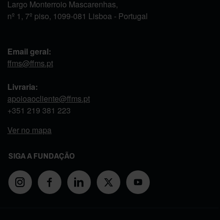
Largo Monterroio Mascarenhas,
nº 1, 7º piso, 1099-081 Lisboa - Portugal
Email geral:
ffms@ffms.pt
Livraria:
apoioaocliente@ffms.pt
+351
219 381 223
Ver no mapa
SIGA A FUNDAÇÃO