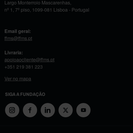
Largo Monterroio Mascarenhas,
nº 1, 7º piso, 1099-081 Lisboa - Portugal
Email geral:
ffms@ffms.pt
Livraria:
apoioaocliente@ffms.pt
+351
219 381 223
Ver no mapa
SIGA A FUNDAÇÃO