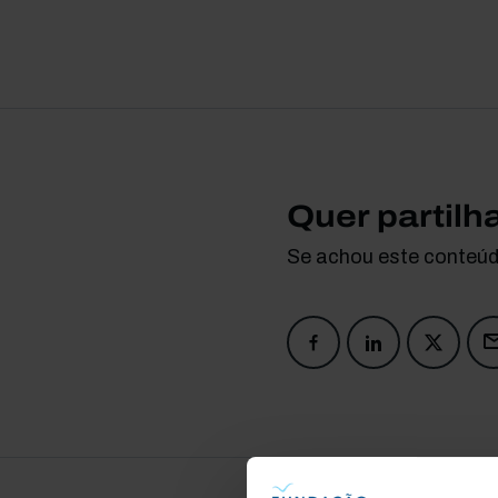
Quer partilh
Se achou este conteúdo