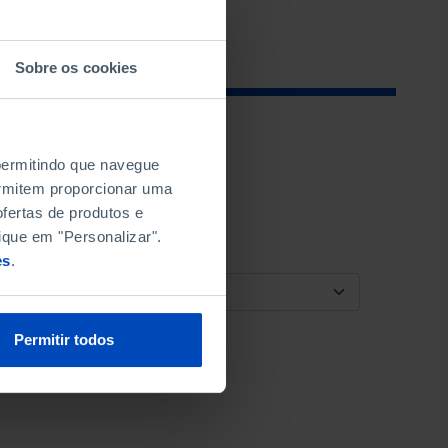
Sobre os cookies
 permitindo que navegue
permitem proporcionar uma
fertas de produtos e
ique em "Personalizar".
es
.
ORDENAR POR
Permitir todos