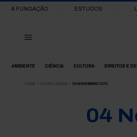
Main navigation
A FUNDAÇÃO
ESTUDOS
Themes Menu
AMBIENTE
CIÊNCIA
CULTURA
DIREITOS E D
HOME
CRONOLOGIAS
04 NOVEMBRO 1975
04 N