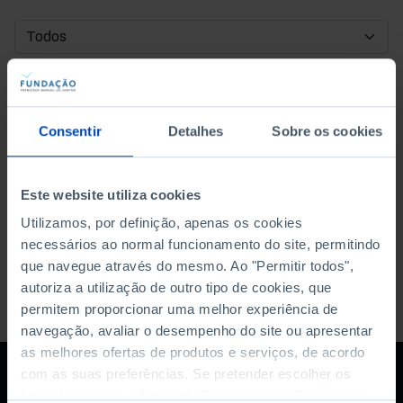
DATA DE INÍCIO
DATA DE FIM
Consentir
Detalhes
Sobre os cookies
ORDENAR POR
Este website utiliza cookies
Utilizamos, por definição, apenas os cookies
necessários ao normal funcionamento do site, permitindo
que navegue através do mesmo. Ao "Permitir todos",
autoriza a utilização de outro tipo de cookies, que
permitem proporcionar uma melhor experiência de
navegação, avaliar o desempenho do site ou apresentar
as melhores ofertas de produtos e serviços, de acordo
com as suas preferências. Se pretender escolher os
tipos de cookies, clique em "Personalizar". Saiba mais