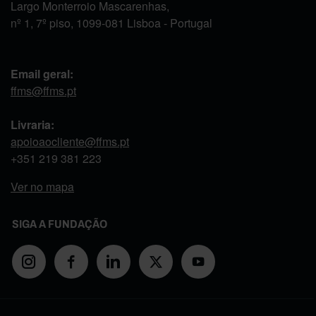
Largo Monterroio Mascarenhas,
nº 1, 7º piso, 1099-081 Lisboa - Portugal
Email geral:
ffms@ffms.pt
Livraria:
apoioaocliente@ffms.pt
+351
219 381 223
Ver no mapa
SIGA A FUNDAÇÃO