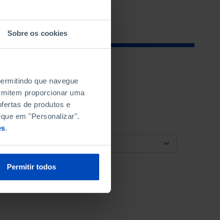
Sobre os cookies
 permitindo que navegue
permitem proporcionar uma
fertas de produtos e
ique em "Personalizar".
es
.
ORDENAR POR
Permitir todos