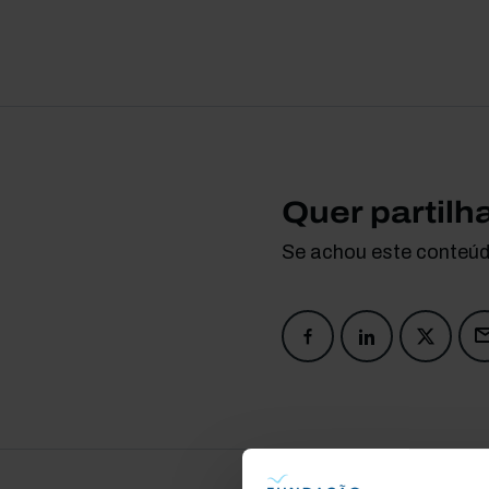
Quer partilh
Se achou este conteúdo