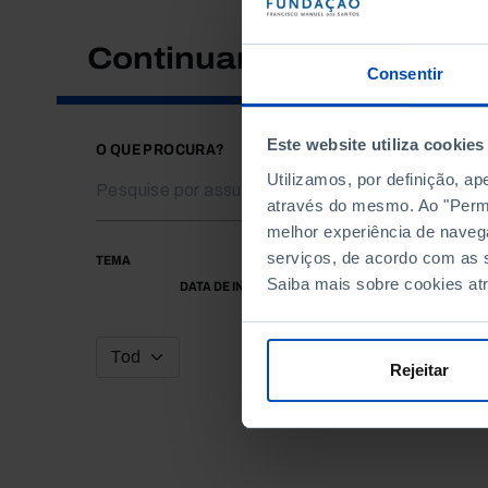
Continuar a pesquisar
Consentir
Este website utiliza cookies
O QUE PROCURA?
Utilizamos, por definição, a
através do mesmo. Ao "Permit
melhor experiência de naveg
serviços, de acordo com as s
TEMA
Saiba mais sobre cookies at
DATA DE INÍCIO
Rejeitar