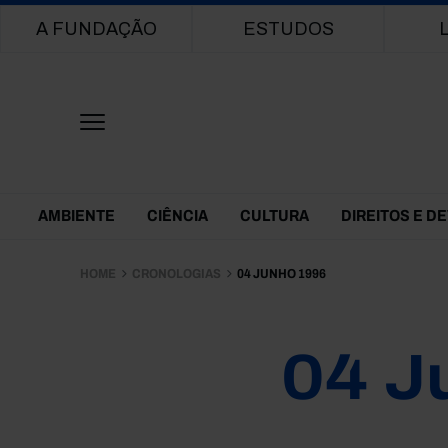
Main navigation
A FUNDAÇÃO
ESTUDOS
Themes Menu
AMBIENTE
CIÊNCIA
CULTURA
DIREITOS E D
HOME
CRONOLOGIAS
04 JUNHO 1996
04 J