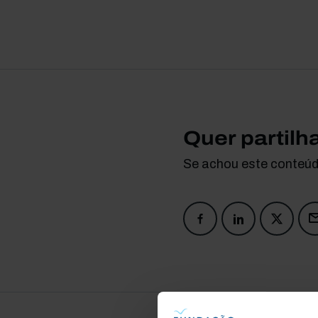
Quer partilh
Se achou este conteúdo