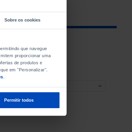
Sobre os cookies
 permitindo que navegue
permitem proporcionar uma
fertas de produtos e
ique em "Personalizar".
es
.
ORDENAR POR
Permitir todos