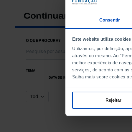
Continuar a pesquisar
Consentir
Este website utiliza cookies
O QUE PROCURA?
Utilizamos, por definição, a
através do mesmo. Ao "Permit
melhor experiência de naveg
serviços, de acordo com as s
TEMA
Saiba mais sobre cookies at
DATA DE INÍCIO
Rejeitar