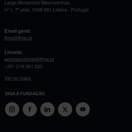
Largo Monterroio Mascarenhas,
nº 1, 7º piso, 1099-081 Lisboa - Portugal
Email geral:
ffms@ffms.pt
Livraria:
apoioaocliente@ffms.pt
+351
219 381 223
Ver no mapa
SIGA A FUNDAÇÃO