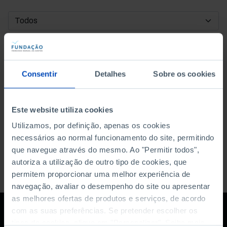
DATA DE INÍCIO
DATA DE FIM
Consentir
Detalhes
Sobre os cookies
ORDENAR POR
Este website utiliza cookies
Utilizamos, por definição, apenas os cookies
necessários ao normal funcionamento do site, permitindo
que navegue através do mesmo. Ao "Permitir todos",
autoriza a utilização de outro tipo de cookies, que
permitem proporcionar uma melhor experiência de
navegação, avaliar o desempenho do site ou apresentar
as melhores ofertas de produtos e serviços, de acordo
com as suas preferências. Se pretender escolher os
tipos de cookies, clique em "Personalizar". Saiba mais