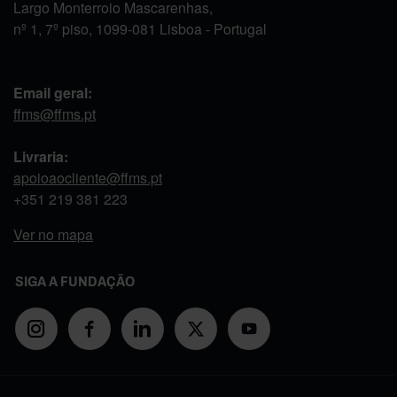
Largo Monterroio Mascarenhas,
nº 1, 7º piso, 1099-081 Lisboa - Portugal
Email geral:
ffms@ffms.pt
Livraria:
apoioaocliente@ffms.pt
+351
219 381 223
Ver no mapa
SIGA A FUNDAÇÃO