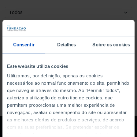
DATA DE INÍCIO
DATA DE FIM
Consentir
Detalhes
Sobre os cookies
ORDENAR POR
Este website utiliza cookies
Utilizamos, por definição, apenas os cookies
necessários ao normal funcionamento do site, permitindo
que navegue através do mesmo. Ao "Permitir todos",
autoriza a utilização de outro tipo de cookies, que
permitem proporcionar uma melhor experiência de
navegação, avaliar o desempenho do site ou apresentar
as melhores ofertas de produtos e serviços, de acordo
com as suas preferências. Se pretender escolher os
tipos de cookies, clique em "Personalizar". Saiba mais