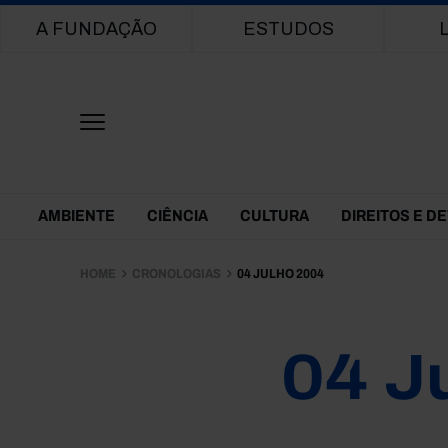
Main navigation
A FUNDAÇÃO
ESTUDOS
Themes Menu
AMBIENTE
CIÊNCIA
CULTURA
DIREITOS E D
HOME
CRONOLOGIAS
04 JULHO 2004
04 J