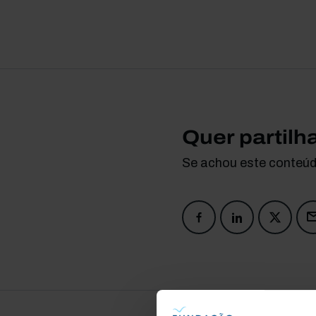
Quer partilh
Se achou este conteúdo