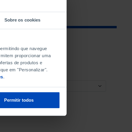
Sobre os cookies
 permitindo que navegue
permitem proporcionar uma
fertas de produtos e
ique em "Personalizar".
es
.
ORDENAR POR
Permitir todos