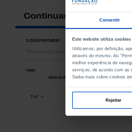
Continuar a pesquisar
Consentir
Este website utiliza cookies
O QUE PROCURA?
Utilizamos, por definição, a
através do mesmo. Ao "Permit
melhor experiência de naveg
serviços, de acordo com as s
TEMA
Saiba mais sobre cookies at
DATA DE INÍCIO
Rejeitar