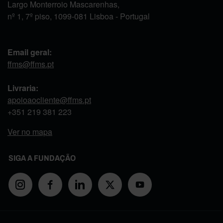
Largo Monterroio Mascarenhas,
nº 1, 7º piso, 1099-081 Lisboa - Portugal
Email geral:
ffms@ffms.pt
Livraria:
apoioaocliente@ffms.pt
+351
219 381 223
Ver no mapa
SIGA A FUNDAÇÃO