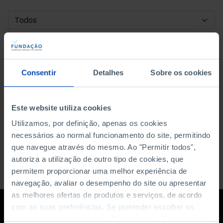
DATA DE INÍCIO
DATA DE FIM
Consentir
Detalhes
Sobre os cookies
ORDENAR POR
Este website utiliza cookies
Utilizamos, por definição, apenas os cookies
necessários ao normal funcionamento do site, permitindo
que navegue através do mesmo. Ao "Permitir todos",
autoriza a utilização de outro tipo de cookies, que
permitem proporcionar uma melhor experiência de
navegação, avaliar o desempenho do site ou apresentar
as melhores ofertas de produtos e serviços, de acordo
com as suas preferências. Se pretender escolher os
tipos de cookies, clique em "Personalizar". Saiba mais