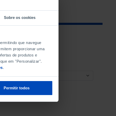
Sobre os cookies
 permitindo que navegue
permitem proporcionar uma
fertas de produtos e
ique em "Personalizar".
es
.
ORDENAR POR
Permitir todos