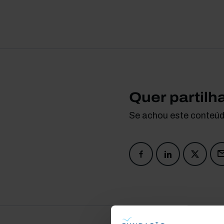
Quer partilh
Se achou este conteúdo