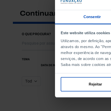
Continuar a pesquisar
Consentir
Este website utiliza cookies
O QUE PROCURA?
Utilizamos, por definição, a
através do mesmo. Ao "Permit
melhor experiência de naveg
serviços, de acordo com as s
TEMA
Saiba mais sobre cookies at
DATA DE INÍCIO
Rejeitar