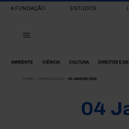
Main navigation
A FUNDAÇÃO
ESTUDOS
Themes Menu
AMBIENTE
CIÊNCIA
CULTURA
DIREITOS E D
HOME
CRONOLOGIAS
04 JANEIRO 2006
04 J