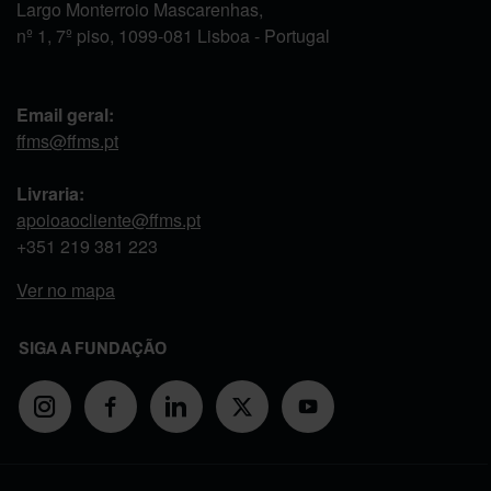
Largo Monterroio Mascarenhas,
nº 1, 7º piso, 1099-081 Lisboa - Portugal
Email geral:
ffms@ffms.pt
Livraria:
apoioaocliente@ffms.pt
+351
219 381 223
Ver no mapa
SIGA A FUNDAÇÃO