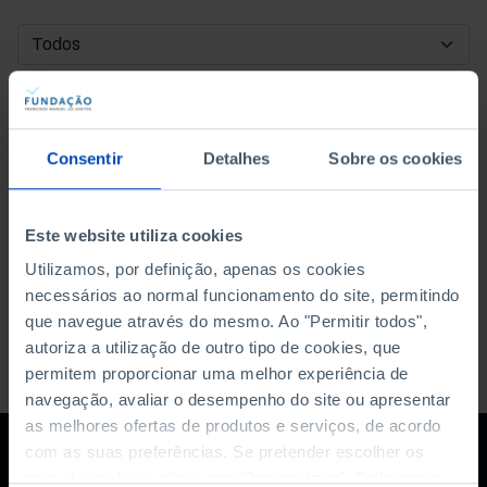
DATA DE INÍCIO
DATA DE FIM
Consentir
Detalhes
Sobre os cookies
ORDENAR POR
Este website utiliza cookies
Utilizamos, por definição, apenas os cookies
necessários ao normal funcionamento do site, permitindo
que navegue através do mesmo. Ao "Permitir todos",
autoriza a utilização de outro tipo de cookies, que
permitem proporcionar uma melhor experiência de
navegação, avaliar o desempenho do site ou apresentar
as melhores ofertas de produtos e serviços, de acordo
com as suas preferências. Se pretender escolher os
tipos de cookies, clique em "Personalizar". Saiba mais