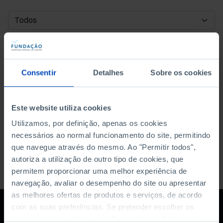
DATA DE INÍCIO
DATA DE FIM
Consentir
Detalhes
Sobre os cookies
ORDENAR POR
Este website utiliza cookies
Utilizamos, por definição, apenas os cookies
necessários ao normal funcionamento do site, permitindo
que navegue através do mesmo. Ao "Permitir todos",
autoriza a utilização de outro tipo de cookies, que
permitem proporcionar uma melhor experiência de
navegação, avaliar o desempenho do site ou apresentar
as melhores ofertas de produtos e serviços, de acordo
com as suas preferências. Se pretender escolher os
tipos de cookies, clique em "Personalizar". Saiba mais