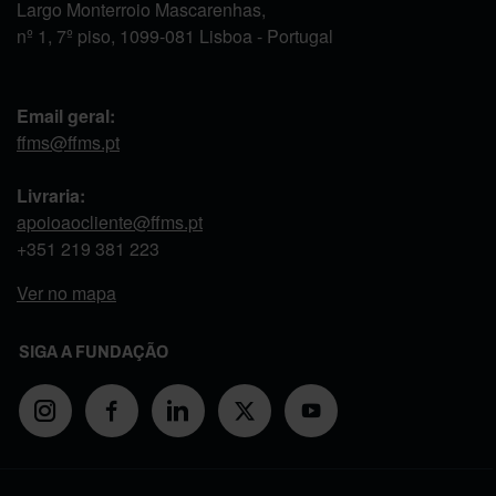
Largo Monterroio Mascarenhas,
nº 1, 7º piso, 1099-081 Lisboa - Portugal
Email geral:
ffms@ffms.pt
Livraria:
apoioaocliente@ffms.pt
+351
219 381 223
Ver no mapa
SIGA A FUNDAÇÃO