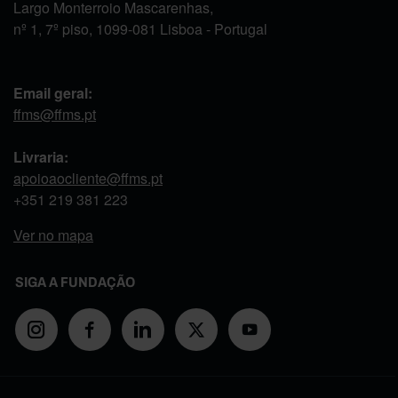
Largo Monterroio Mascarenhas,
nº 1, 7º piso, 1099-081 Lisboa - Portugal
Email geral:
ffms@ffms.pt
Livraria:
apoioaocliente@ffms.pt
+351
219 381 223
Ver no mapa
SIGA A FUNDAÇÃO