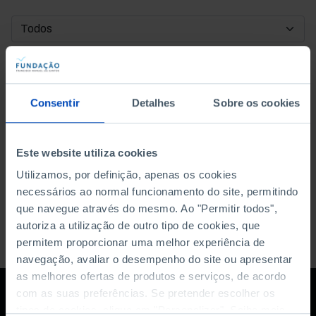
DATA DE INÍCIO
DATA DE FIM
Consentir
Detalhes
Sobre os cookies
ORDENAR POR
Este website utiliza cookies
Utilizamos, por definição, apenas os cookies
necessários ao normal funcionamento do site, permitindo
que navegue através do mesmo. Ao "Permitir todos",
autoriza a utilização de outro tipo de cookies, que
permitem proporcionar uma melhor experiência de
navegação, avaliar o desempenho do site ou apresentar
as melhores ofertas de produtos e serviços, de acordo
com as suas preferências. Se pretender escolher os
tipos de cookies, clique em "Personalizar". Saiba mais