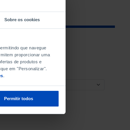
Sobre os cookies
 permitindo que navegue
permitem proporcionar uma
fertas de produtos e
ique em "Personalizar".
es
.
ORDENAR POR
Permitir todos