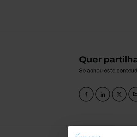
Quer partilh
Se achou este conteúdo