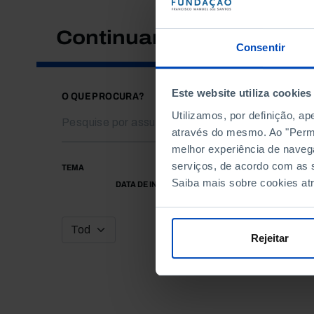
Continuar a pesquisar
Consentir
Este website utiliza cookies
O QUE PROCURA?
Utilizamos, por definição, a
através do mesmo. Ao "Permit
melhor experiência de naveg
serviços, de acordo com as s
TEMA
Saiba mais sobre cookies at
DATA DE INÍCIO
Rejeitar