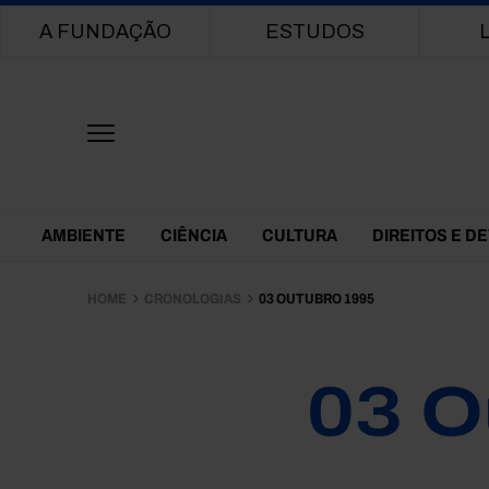
Main navigation
A FUNDAÇÃO
ESTUDOS
Themes Menu
AMBIENTE
CIÊNCIA
CULTURA
DIREITOS E D
HOME
CRONOLOGIAS
03 OUTUBRO 1995
03 O