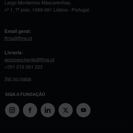
Largo Monterroio Mascarenhas,
nº 1, 7º piso, 1099-081 Lisboa - Portugal
Email geral:
ffms@ffms.pt
Livraria:
apoioaocliente@ffms.pt
+351
219 381 223
Ver no mapa
SIGA A FUNDAÇÃO