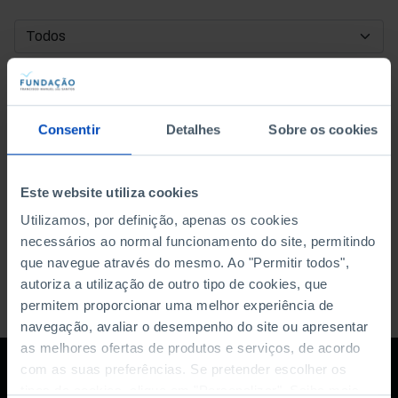
DATA DE INÍCIO
DATA DE FIM
Consentir
Detalhes
Sobre os cookies
ORDENAR POR
Este website utiliza cookies
Utilizamos, por definição, apenas os cookies
necessários ao normal funcionamento do site, permitindo
que navegue através do mesmo. Ao "Permitir todos",
autoriza a utilização de outro tipo de cookies, que
permitem proporcionar uma melhor experiência de
navegação, avaliar o desempenho do site ou apresentar
as melhores ofertas de produtos e serviços, de acordo
com as suas preferências. Se pretender escolher os
tipos de cookies, clique em "Personalizar". Saiba mais