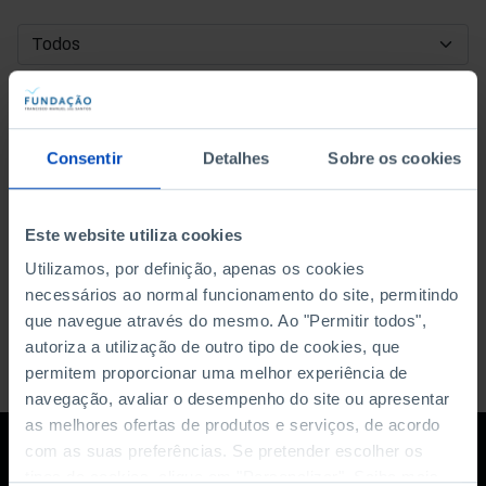
DATA DE INÍCIO
DATA DE FIM
Consentir
Detalhes
Sobre os cookies
ORDENAR POR
Este website utiliza cookies
Utilizamos, por definição, apenas os cookies
necessários ao normal funcionamento do site, permitindo
que navegue através do mesmo. Ao "Permitir todos",
autoriza a utilização de outro tipo de cookies, que
permitem proporcionar uma melhor experiência de
navegação, avaliar o desempenho do site ou apresentar
as melhores ofertas de produtos e serviços, de acordo
com as suas preferências. Se pretender escolher os
tipos de cookies, clique em "Personalizar". Saiba mais