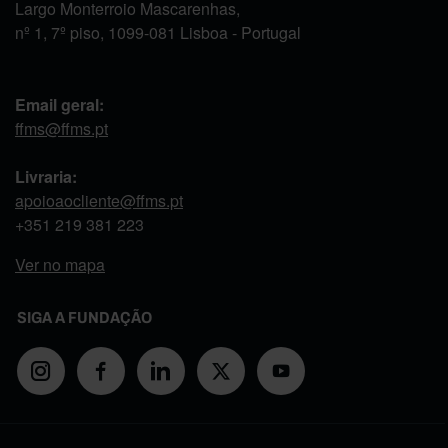
Largo Monterroio Mascarenhas,
nº 1, 7º piso, 1099-081 Lisboa - Portugal
Email geral:
ffms@ffms.pt
Livraria:
apoioaocliente@ffms.pt
+351
219 381 223
Ver no mapa
SIGA A FUNDAÇÃO