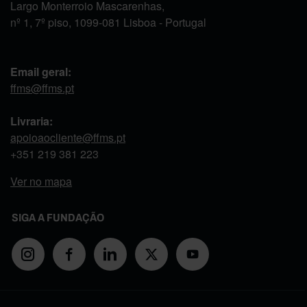
Largo Monterroio Mascarenhas,
nº 1, 7º piso, 1099-081 Lisboa - Portugal
Email geral:
ffms@ffms.pt
Livraria:
apoioaocliente@ffms.pt
+351
219 381 223
Ver no mapa
SIGA A FUNDAÇÃO