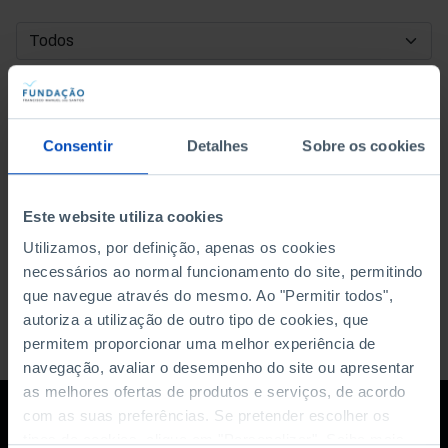
DATA DE INÍCIO
DATA DE FIM
Consentir
Detalhes
Sobre os cookies
ORDENAR POR
Este website utiliza cookies
Utilizamos, por definição, apenas os cookies
necessários ao normal funcionamento do site, permitindo
que navegue através do mesmo. Ao "Permitir todos",
autoriza a utilização de outro tipo de cookies, que
permitem proporcionar uma melhor experiência de
navegação, avaliar o desempenho do site ou apresentar
as melhores ofertas de produtos e serviços, de acordo
com as suas preferências. Se pretender escolher os
tipos de cookies, clique em "Personalizar". Saiba mais