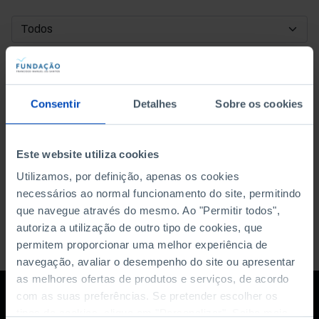
DATA DE INÍCIO
DATA DE FIM
Consentir
Detalhes
Sobre os cookies
ORDENAR POR
Este website utiliza cookies
Utilizamos, por definição, apenas os cookies
necessários ao normal funcionamento do site, permitindo
que navegue através do mesmo. Ao "Permitir todos",
autoriza a utilização de outro tipo de cookies, que
permitem proporcionar uma melhor experiência de
navegação, avaliar o desempenho do site ou apresentar
as melhores ofertas de produtos e serviços, de acordo
com as suas preferências. Se pretender escolher os
tipos de cookies, clique em "Personalizar". Saiba mais