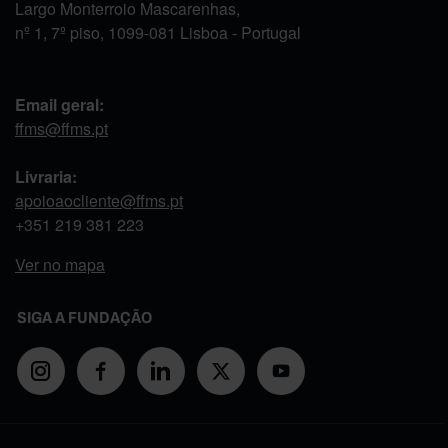
Largo Monterroio Mascarenhas,
nº 1, 7º piso, 1099-081 Lisboa - Portugal
Email geral:
ffms@ffms.pt
Livraria:
apoioaocliente@ffms.pt
+351
219 381 223
Ver no mapa
SIGA A FUNDAÇÃO