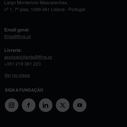
Largo Monterroio Mascarenhas,
nº 1, 7º piso, 1099-081 Lisboa - Portugal
Email geral:
ffms@ffms.pt
Livraria:
apoioaocliente@ffms.pt
+351
219 381 223
Ver no mapa
SIGA A FUNDAÇÃO