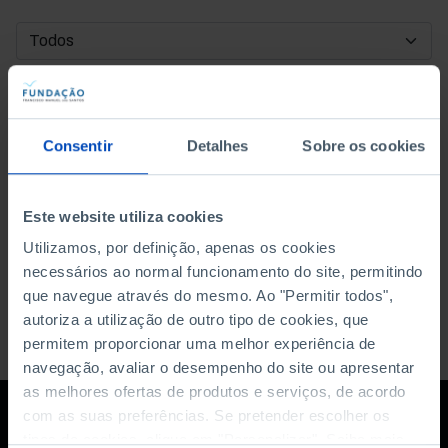
DATA DE INÍCIO
DATA DE FIM
Consentir
Detalhes
Sobre os cookies
ORDENAR POR
Este website utiliza cookies
Utilizamos, por definição, apenas os cookies
necessários ao normal funcionamento do site, permitindo
que navegue através do mesmo. Ao "Permitir todos",
autoriza a utilização de outro tipo de cookies, que
permitem proporcionar uma melhor experiência de
navegação, avaliar o desempenho do site ou apresentar
as melhores ofertas de produtos e serviços, de acordo
com as suas preferências. Se pretender escolher os
tipos de cookies, clique em "Personalizar". Saiba mais