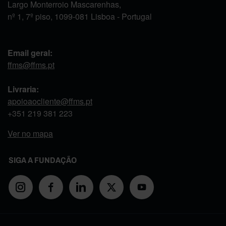
Largo Monterroio Mascarenhas,
nº 1, 7º piso, 1099-081 Lisboa - Portugal
Email geral:
ffms@ffms.pt
Livraria:
apoioaocliente@ffms.pt
+351
219 381 223
Ver no mapa
SIGA A FUNDAÇÃO