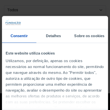
DATA DE INÍCIO
DATA DE FIM
Consentir
Detalhes
Sobre os cookies
ORDENAR POR
Este website utiliza cookies
Utilizamos, por definição, apenas os cookies
necessários ao normal funcionamento do site, permitindo
que navegue através do mesmo. Ao "Permitir todos",
autoriza a utilização de outro tipo de cookies, que
permitem proporcionar uma melhor experiência de
navegação, avaliar o desempenho do site ou apresentar
as melhores ofertas de produtos e serviços, de acordo
com as suas preferências. Se pretender escolher os
tipos de cookies, clique em "Personalizar". Saiba mais