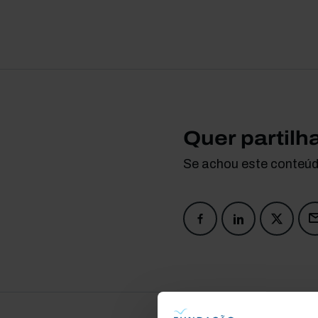
Quer partilh
Se achou este conteúdo