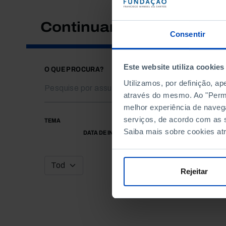
Continuar a pesquisar
Consentir
Este website utiliza cookies
O QUE PROCURA?
Utilizamos, por definição, a
através do mesmo. Ao "Permit
melhor experiência de naveg
serviços, de acordo com as s
TEMA
Saiba mais sobre cookies at
DATA DE INÍCIO
Rejeitar