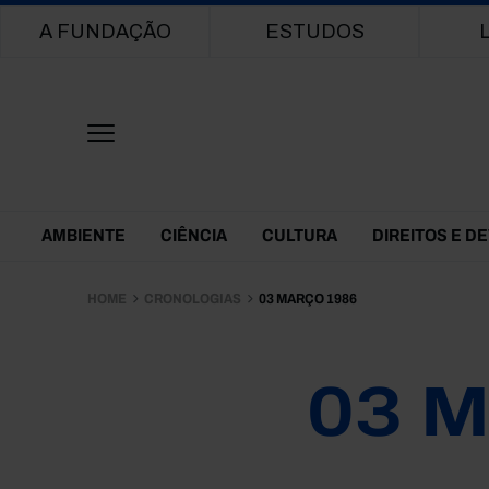
Main navigation
A FUNDAÇÃO
ESTUDOS
Themes Menu
AMBIENTE
CIÊNCIA
CULTURA
DIREITOS E D
HOME
CRONOLOGIAS
03 MARÇO 1986
03 M