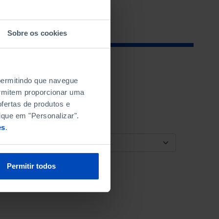
Sobre os cookies
 permitindo que navegue
permitem proporcionar uma
fertas de produtos e
ique em "Personalizar".
es
.
ORDENAR POR
Permitir todos