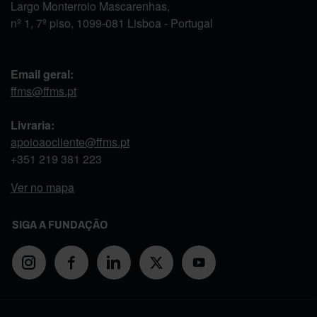
Largo Monterroio Mascarenhas,
nº 1, 7º piso, 1099-081 Lisboa - Portugal
Email geral:
ffms@ffms.pt
Livraria:
apoioaocliente@ffms.pt
+351
219 381 223
Ver no mapa
SIGA A FUNDAÇÃO