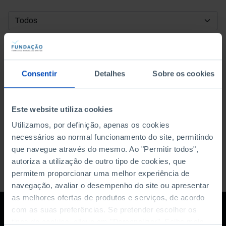
DATA DE INÍCIO
DATA DE FIM
Consentir
Detalhes
Sobre os cookies
ORDENAR POR
Este website utiliza cookies
Utilizamos, por definição, apenas os cookies
necessários ao normal funcionamento do site, permitindo
que navegue através do mesmo. Ao "Permitir todos",
autoriza a utilização de outro tipo de cookies, que
permitem proporcionar uma melhor experiência de
navegação, avaliar o desempenho do site ou apresentar
as melhores ofertas de produtos e serviços, de acordo
com as suas preferências. Se pretender escolher os
tipos de cookies, clique em "Personalizar". Saiba mais