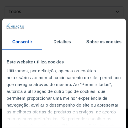
DATA DE INÍCIO
DATA DE FIM
Consentir
Detalhes
Sobre os cookies
ORDENAR POR
Este website utiliza cookies
Utilizamos, por definição, apenas os cookies
necessários ao normal funcionamento do site, permitindo
que navegue através do mesmo. Ao "Permitir todos",
autoriza a utilização de outro tipo de cookies, que
permitem proporcionar uma melhor experiência de
navegação, avaliar o desempenho do site ou apresentar
as melhores ofertas de produtos e serviços, de acordo
com as suas preferências. Se pretender escolher os
tipos de cookies, clique em "Personalizar". Saiba mais