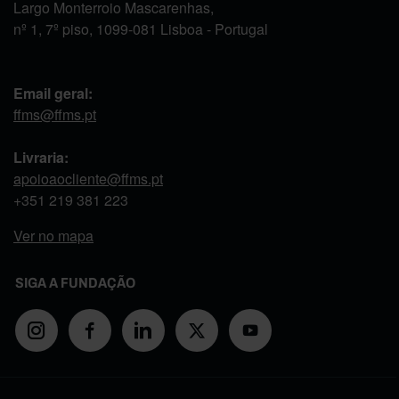
Largo Monterroio Mascarenhas,
nº 1, 7º piso, 1099-081 Lisboa - Portugal
Email geral:
ffms@ffms.pt
Livraria:
apoioaocliente@ffms.pt
+351
219 381 223
Ver no mapa
SIGA A FUNDAÇÃO