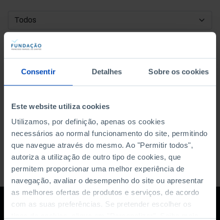
DATA DE INÍCIO
DATA DE FIM
Consentir
Detalhes
Sobre os cookies
ORDENAR POR
Este website utiliza cookies
Utilizamos, por definição, apenas os cookies
necessários ao normal funcionamento do site, permitindo
que navegue através do mesmo. Ao "Permitir todos",
autoriza a utilização de outro tipo de cookies, que
permitem proporcionar uma melhor experiência de
navegação, avaliar o desempenho do site ou apresentar
as melhores ofertas de produtos e serviços, de acordo
com as suas preferências. Se pretender escolher os
tipos de cookies, clique em "Personalizar". Saiba mais