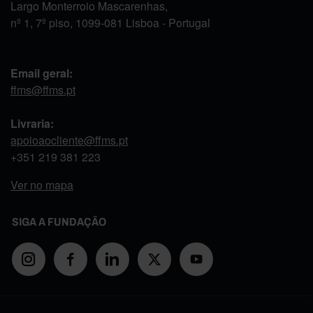
Largo Monterroio Mascarenhas,
nº 1, 7º piso, 1099-081 Lisboa - Portugal
Email geral:
ffms@ffms.pt
Livraria:
apoioaocliente@ffms.pt
+351
219 381 223
Ver no mapa
SIGA A FUNDAÇÃO