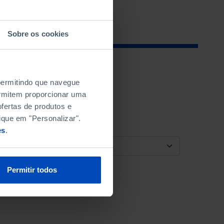
Sobre os cookies
 permitindo que navegue
permitem proporcionar uma
fertas de produtos e
ique em "Personalizar".
es
.
ORDENAR POR
Permitir todos