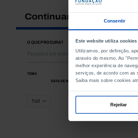
Continuar a pesquisar
Consentir
Este website utiliza cookies
O QUE PROCURA?
Utilizamos, por definição, a
através do mesmo. Ao "Permit
melhor experiência de naveg
serviços, de acordo com as s
TEMA
Saiba mais sobre cookies at
DATA DE INÍCIO
Rejeitar