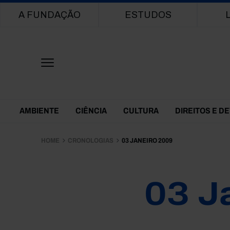
Main navigation
A FUNDAÇÃO
ESTUDOS
Themes Menu
AMBIENTE
CIÊNCIA
CULTURA
DIREITOS E D
HOME
CRONOLOGIAS
03 JANEIRO 2009
03 J