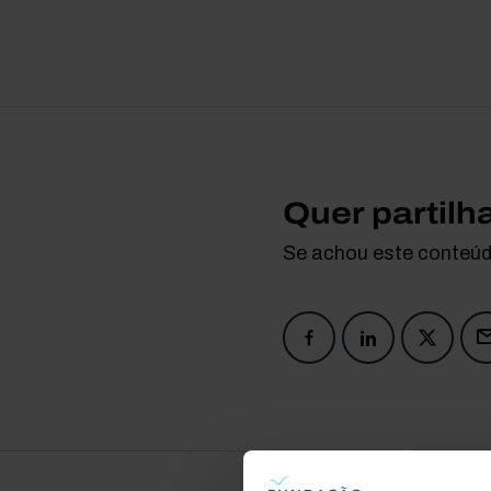
Quer partilh
Se achou este conteúdo