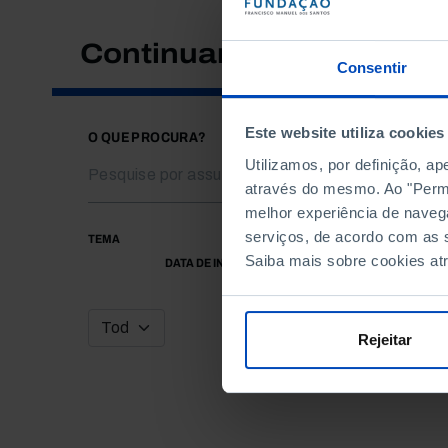
Continuar a pesquisar
Consentir
Este website utiliza cookies
O QUE PROCURA?
Utilizamos, por definição, a
através do mesmo. Ao "Permit
melhor experiência de naveg
serviços, de acordo com as s
TEMA
Saiba mais sobre cookies at
DATA DE INÍCIO
Rejeitar