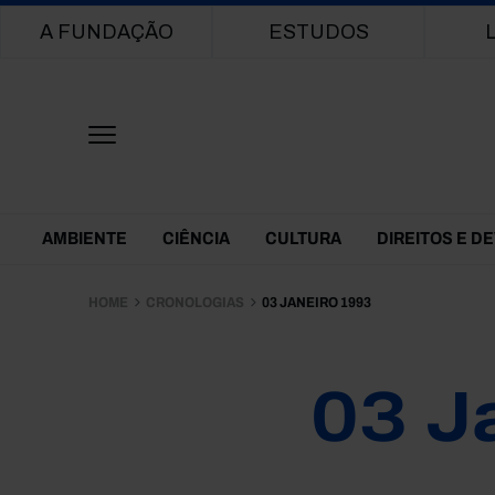
Main navigation
A FUNDAÇÃO
ESTUDOS
Themes Menu
AMBIENTE
CIÊNCIA
CULTURA
DIREITOS E D
HOME
CRONOLOGIAS
03 JANEIRO 1993
03 J