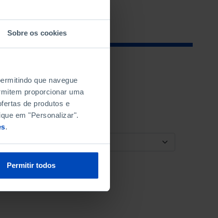
Sobre os cookies
 permitindo que navegue
permitem proporcionar uma
fertas de produtos e
ique em "Personalizar".
es
.
ORDENAR POR
Permitir todos