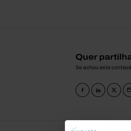
Quer partilh
Se achou este conteúdo