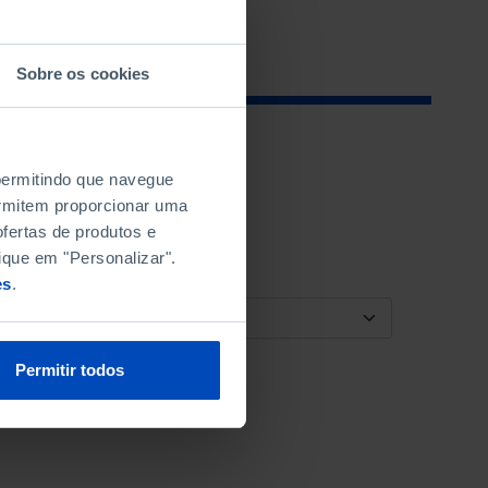
Sobre os cookies
 permitindo que navegue
permitem proporcionar uma
fertas de produtos e
ique em "Personalizar".
es
.
ORDENAR POR
Permitir todos