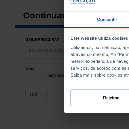
Continuar a pesquisar
Consentir
Este website utiliza cookies
O QUE PROCURA?
Utilizamos, por definição, a
através do mesmo. Ao "Permit
melhor experiência de naveg
serviços, de acordo com as s
TEMA
Saiba mais sobre cookies at
DATA DE INÍCIO
Rejeitar