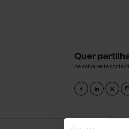
Quer partilh
Se achou este conteúdo