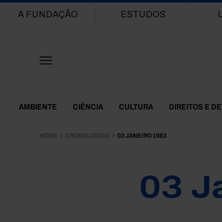
Main navigation
A FUNDAÇÃO
ESTUDOS
Themes Menu
AMBIENTE
CIÊNCIA
CULTURA
DIREITOS E D
HOME
CRONOLOGIAS
03 JANEIRO 1983
03 J