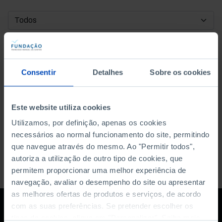
DATA DE INÍCIO
DATA DE FIM
Consentir
Detalhes
Sobre os cookies
ORDENAR POR
Este website utiliza cookies
Utilizamos, por definição, apenas os cookies
necessários ao normal funcionamento do site, permitindo
que navegue através do mesmo. Ao "Permitir todos",
autoriza a utilização de outro tipo de cookies, que
permitem proporcionar uma melhor experiência de
navegação, avaliar o desempenho do site ou apresentar
as melhores ofertas de produtos e serviços, de acordo
com as suas preferências. Se pretender escolher os
tipos de cookies, clique em "Personalizar". Saiba mais