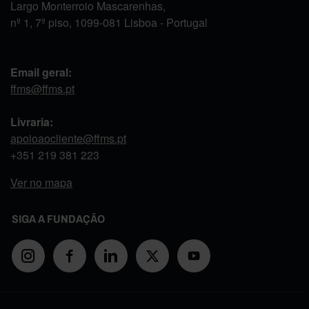
Largo Monterroio Mascarenhas,
nº 1, 7º piso, 1099-081 Lisboa - Portugal
Email geral:
ffms@ffms.pt
Livraria:
apoioaocliente@ffms.pt
+351
219 381 223
Ver no mapa
SIGA A FUNDAÇÃO