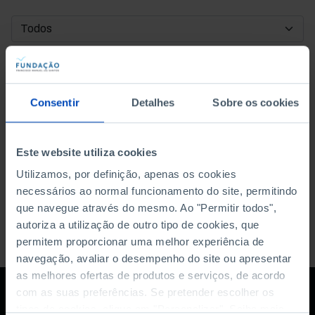
DATA DE INÍCIO
DATA DE FIM
Consentir
Detalhes
Sobre os cookies
ORDENAR POR
Este website utiliza cookies
Utilizamos, por definição, apenas os cookies
necessários ao normal funcionamento do site, permitindo
que navegue através do mesmo. Ao "Permitir todos",
autoriza a utilização de outro tipo de cookies, que
permitem proporcionar uma melhor experiência de
navegação, avaliar o desempenho do site ou apresentar
as melhores ofertas de produtos e serviços, de acordo
com as suas preferências. Se pretender escolher os
tipos de cookies, clique em "Personalizar". Saiba mais