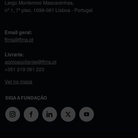
Largo Monterroio Mascarenhas,
nº 1, 7º piso, 1099-081 Lisboa - Portugal
Email geral:
ffms@ffms.pt
Livraria:
apoioaocliente@ffms.pt
+351
219 381 223
Ver no mapa
SIGA A FUNDAÇÃO